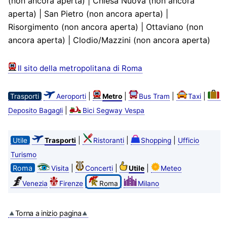
(non ancora aperta) | Chiesa Nuova (non ancora
aperta) | San Pietro (non ancora aperta) |
Risorgimento (non ancora aperta) | Ottaviano (non
ancora aperta) | Clodio/Mazzini (non ancora aperta)
Il sito della metropolitana di Roma
|
|
|
|
Trasporti
Aeroporti
Metro
Bus Tram
Taxi
|
Deposito Bagagli
Bici Segway Vespa
|
|
|
Utile
Trasporti
Ristoranti
Shopping
Ufficio
Turismo
Roma
|
|
|
Visita
Concerti
Utile
Meteo
Venezia
Firenze
Roma
Milano
Torna a inizio pagina