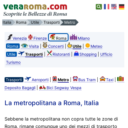
Italia
Roma
Utile
Trasporti
Metro
Venezia
Firenze
Roma
Milano
Roma
|
|
|
Visita
Concerti
Utile
Meteo
|
|
|
Utile
Trasporti
Ristoranti
Shopping
Ufficio
Turismo
|
|
|
|
Trasporti
Aeroporti
Metro
Bus Tram
Taxi
|
Deposito Bagagli
Bici Segway Vespa
La metropolitana a Roma, Italia
Sebbene la metropolitana non copra tutte le zone di
Roma, rimane comunque uno dei mezzi di trasporto