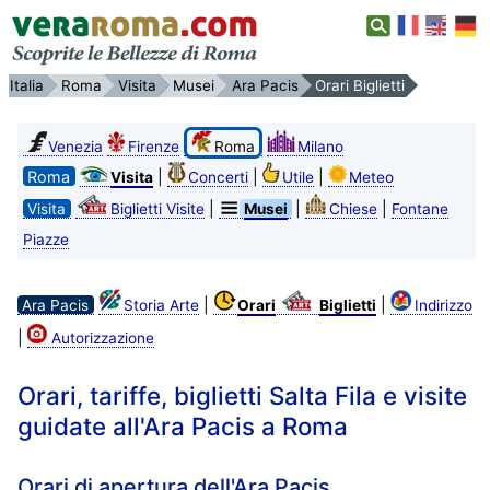
Italia
Roma
Visita
Musei
Ara Pacis
Orari Biglietti
Venezia
Firenze
Roma
Milano
Roma
|
|
|
Visita
Concerti
Utile
Meteo
|
|
|
Visita
Biglietti Visite
Musei
Chiese
Fontane
Piazze
|
|
Ara Pacis
Storia Arte
Orari
Biglietti
Indirizzo
|
Autorizzazione
Orari, tariffe, biglietti Salta Fila e visite
guidate all'Ara Pacis a Roma
Orari di apertura dell'Ara Pacis