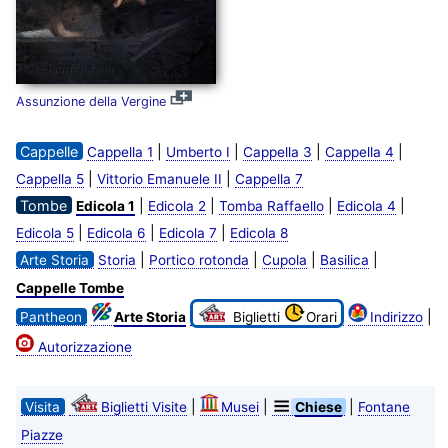
Assunzione della Vergine
Cappelle
|
|
|
|
Cappella 1
Umberto I
Cappella 3
Cappella 4
|
|
Cappella 5
Vittorio Emanuele II
Cappella 7
Tombe
|
|
|
|
Edicola 1
Edicola 2
Tomba Raffaello
Edicola 4
|
|
|
Edicola 5
Edicola 6
Edicola 7
Edicola 8
|
|
|
|
Arte Storia
Storia
Portico rotonda
Cupola
Basilica
Cappelle Tombe
|
Pantheon
Arte Storia
Biglietti
Orari
Indirizzo
Autorizzazione
|
|
|
Visita
Biglietti Visite
Musei
Chiese
Fontane
Piazze