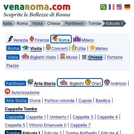
Italia
Roma
Visita
Chiese
Pantheon
Tombe
Edicola 1
Venezia
Firenze
Roma
Milano
Roma
|
|
|
Visita
Concerti
Utile
Meteo
|
|
|
Visita
Biglietti Visite
Musei
Chiese
Fontane
Piazze
|
Pantheon
Arte Storia
Biglietti
Orari
Indirizzo
Autorizzazione
|
|
|
|
Arte Storia
Storia
Portico rotonda
Cupola
Basilica
Cappelle Tombe
Cappelle
|
|
|
|
Cappella 1
Umberto I
Cappella 3
Cappella 4
|
|
Cappella 5
Vittorio Emanuele II
Cappella 7
Tombe
|
|
|
|
Edicola 1
Edicola 2
Tomba Raffaello
Edicola 4